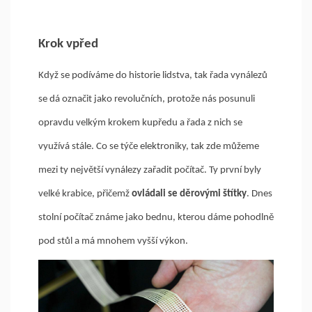
Krok vpřed
Když se podíváme do historie lidstva, tak řada vynálezů
se dá označit jako revolučních, protože nás posunuli
opravdu velkým krokem kupředu a řada z nich se
využívá stále. Co se týče elektroniky, tak zde můžeme
mezi ty největší vynálezy zařadit počítač. Ty první byly
velké krabice, přičemž
ovládali se děrovými štítky
. Dnes
stolní počítač známe jako bednu, kterou dáme pohodlně
pod stůl a má mnohem vyšší výkon.