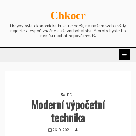
Skip
to
Chkocr
content
I kdyby byla ekonomická krize nejhorší, na našem webu vždy
najdete alespoň značné duševní bohatství. A proto byste ho
neměli nechat nepovšimnutý.
PC
Moderní výpočetní
technika
26. 9. 2021