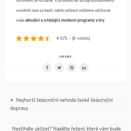
sortiment je rozsáhlý. V průběhu let se dají komponenty
vyměnit zase za lepší, takže zařízení můžeme udržovat
stále
aktuální a zvládající moderní programy a hry
.
4.5/5 - (6 votes)
SHARE
Navigace
Nejhorší železniční nehoda české železniční
dopravy
pro
příspěvek
Nestíháte uklízet? Najděte řešení, které vám bude