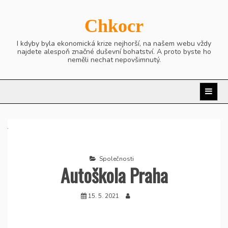
Skip
to
Chkocr
content
I kdyby byla ekonomická krize nejhorší, na našem webu vždy
najdete alespoň značné duševní bohatství. A proto byste ho
neměli nechat nepovšimnutý.
Společnosti
Autoškola Praha
15. 5. 2021