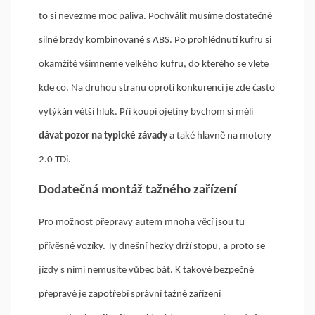
to si nevezme moc paliva. Pochválit musíme dostatečně
silné brzdy kombinované s ABS. Po prohlédnutí kufru si
okamžitě všimneme velkého kufru, do kterého se vlete
kde co. Na druhou stranu oproti konkurenci je zde často
vytýkán větší hluk. Při koupi ojetiny bychom si měli
dávat pozor na typické závady
a také hlavně na motory
2.0 TDi.
Dodatečná montáž tažného zařízení
Pro možnost přepravy autem mnoha věcí jsou tu
přívěsné vozíky. Ty dnešní hezky drží stopu, a proto se
jízdy s nimi nemusíte vůbec bát. K takové bezpečné
přepravě je zapotřebí správní tažné zařízení