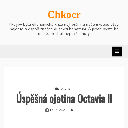
Skip
to
Chkocr
content
I kdyby byla ekonomická krize nejhorší, na našem webu vždy
najdete alespoň značné duševní bohatství. A proto byste ho
neměli nechat nepovšimnutý.
Zboží
Úspěšná ojetina Octavia II
16. 3. 2021