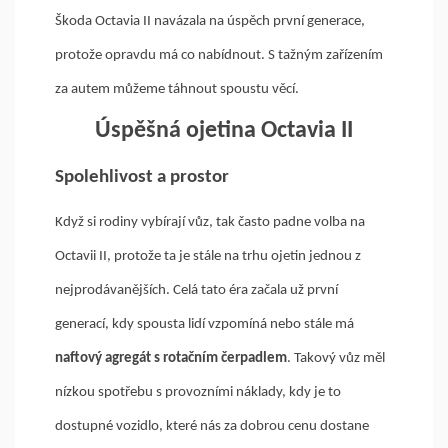
Škoda Octavia II navázala na úspěch první generace,
protože opravdu má co nabídnout. S tažným zařízením
za autem můžeme táhnout spoustu věcí.
Úspěšná ojetina Octavia II
Spolehlivost a prostor
Když si rodiny vybírají vůz, tak často padne volba na
Octavii II, protože ta je stále na trhu ojetin jednou z
nejprodávanějších. Celá tato éra začala už první
generací, kdy spousta lidí vzpomíná nebo stále má
naftový agregát s rotačním čerpadlem
. Takový vůz měl
nízkou spotřebu s provozními náklady, kdy je to
dostupné vozidlo, které nás za dobrou cenu dostane