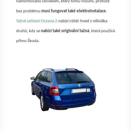
namontováno člověkem, který tomu rozumí, protože
bez problému
musí fungovat také elektroinstalace
.
Tažné zařízení Octavia 2
nabízí výběr hned z několika
druhů, kdy se
nabízí také originální tažná
, která používá
přímo Škoda.