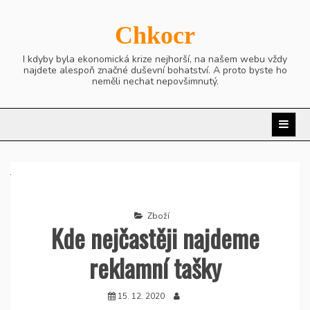
Skip
to
Chkocr
content
I kdyby byla ekonomická krize nejhorší, na našem webu vždy
najdete alespoň značné duševní bohatství. A proto byste ho
neměli nechat nepovšimnutý.
Zboží
Kde nejčastěji najdeme
reklamní tašky
15. 12. 2020