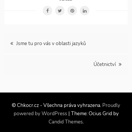
Navigace
Jsme tu pro vás v oblasti jazyků
pro
Účetnictví
příspěvek
© Chkocr.cz - Všechna práva vyhrazena.
Proudly
powered by WordPress
|
Theme: Ocius Grid by
Candid Themes
.