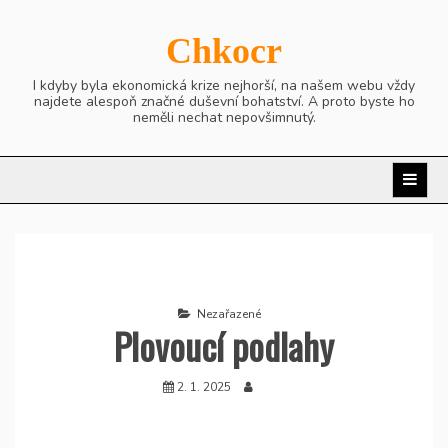
Skip
to
Chkocr
content
I kdyby byla ekonomická krize nejhorší, na našem webu vždy
najdete alespoň značné duševní bohatství. A proto byste ho
neměli nechat nepovšimnutý.
Nezařazené
Plovoucí podlahy
2. 1. 2025