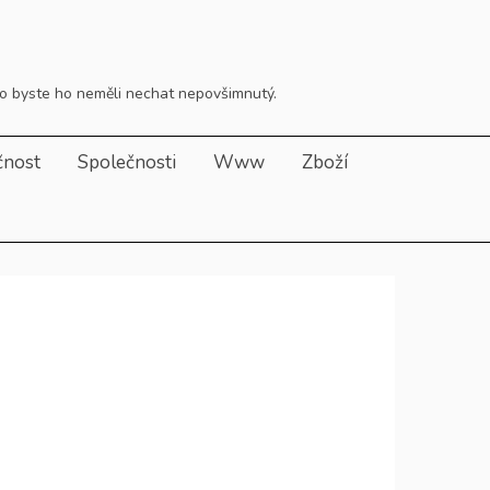
to byste ho neměli nechat nepovšimnutý.
čnost
Společnosti
Www
Zboží