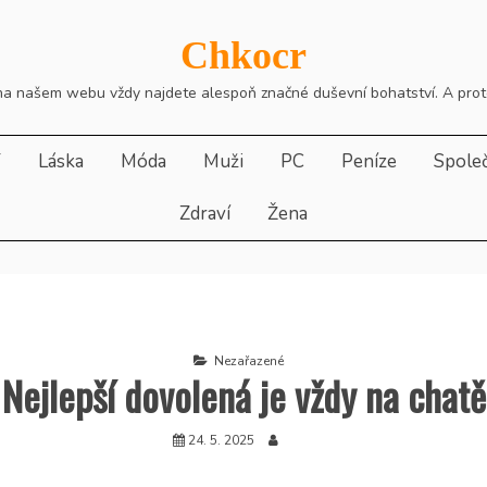
Chkocr
, na našem webu vždy najdete alespoň značné duševní bohatství. A pro
T
Láska
Móda
Muži
PC
Peníze
Spole
Zdraví
Žena
Nezařazené
Nejlepší dovolená je vždy na chatě
24. 5. 2025