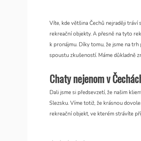
Víte, kde většina Čechů nejraději trá
rekreační objekty. A přesně na tyto re
k pronájmu. Díky tomu, že jsme na trh 
spoustu zkušeností. Máme důkladně z
Chaty nejenom v Čechác
Dali jsme si předsevzetí, že našim kl
Slezsku. Víme totiž, že krásnou dovol
rekreační objekt, ve kterém strávíte 