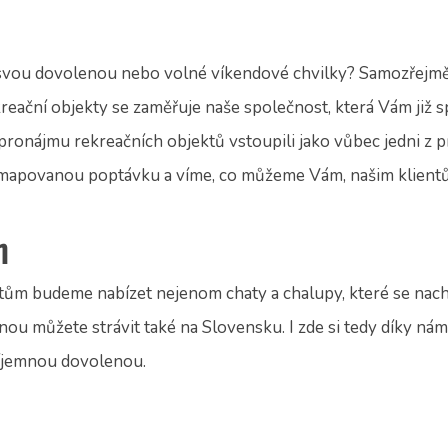
ví svou dovolenou nebo volné víkendové chvilky? Samozřejm
kreační objekty se zaměřuje naše společnost, která Vám již s
pronájmu rekreačních objektů vstoupili jako vůbec jedni z p
mapovanou poptávku a víme, co můžeme Vám, našim klientů
h
ientům budeme nabízet nejenom chaty a chalupy, které se na
enou můžete strávit také na Slovensku. I zde si tedy díky n
příjemnou dovolenou.