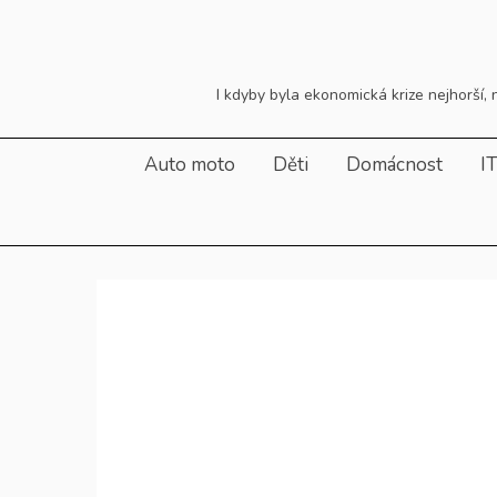
Skip
to
content
I kdyby byla ekonomická krize nejhorší
Auto moto
Děti
Domácnost
I